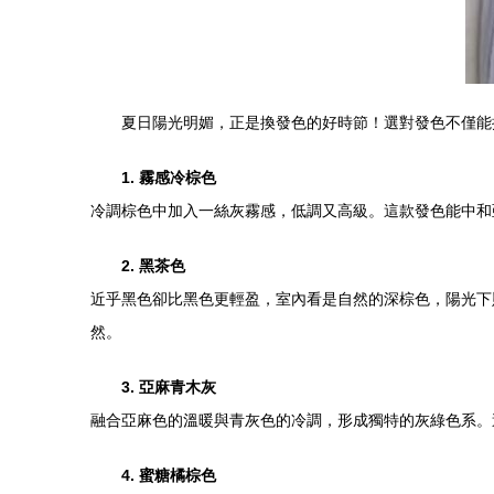
夏日陽光明媚，正是換發色的好時節！選對發色不僅能
1. 霧感冷棕色
冷調棕色中加入一絲灰霧感，低調又高級。這款發色能中和
2. 黑茶色
近乎黑色卻比黑色更輕盈，室內看是自然的深棕色，陽光下
然。
3. 亞麻青木灰
融合亞麻色的溫暖與青灰色的冷調，形成獨特的灰綠色系。
4. 蜜糖橘棕色