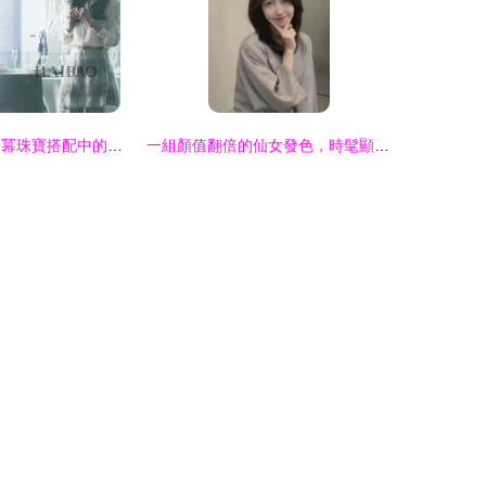
璀璨星光 細數楊冪珠寶搭配中的名品風華
一組顏值翻倍的仙女發色，時髦顯白又高級，讓你瞬間閃耀