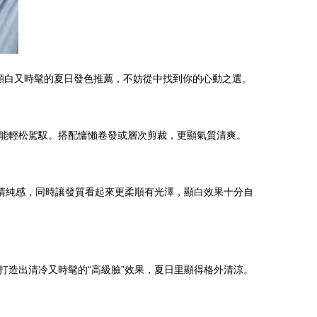
顯白又時髦的夏日發色推薦，不妨從中找到你的心動之選。
能輕松駕馭。搭配慵懶卷發或層次剪裁，更顯氣質清爽。
清純感，同時讓發質看起來更柔順有光澤，顯白效果十分自
造出清冷又時髦的“高級臉”效果，夏日里顯得格外清涼。