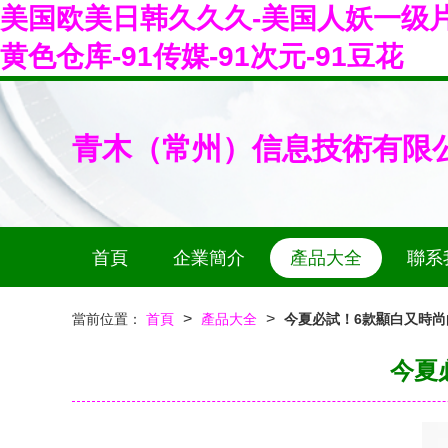
美国欧美日韩久久久-美国人妖一级片-
黄色仓库-91传媒-91次元-91豆花
青木（常州）信息技術有限
首頁
企業簡介
產品大全
聯系
>
>
當前位置：
首頁
產品大全
今夏必試！6款顯白又時
今夏