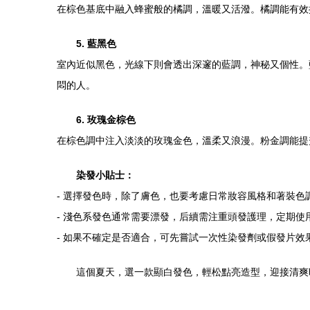
在棕色基底中融入蜂蜜般的橘調，溫暖又活潑。橘調能有效
5. 藍黑色
室內近似黑色，光線下則會透出深邃的藍調，神秘又個性。
悶的人。
6. 玫瑰金棕色
在棕色調中注入淡淡的玫瑰金色，溫柔又浪漫。粉金調能提
染發小貼士：
- 選擇發色時，除了膚色，也要考慮日常妝容風格和著裝色
- 淺色系發色通常需要漂發，后續需注重頭發護理，定期使
- 如果不確定是否適合，可先嘗試一次性染發劑或假發片效
這個夏天，選一款顯白發色，輕松點亮造型，迎接清爽