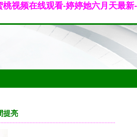
-蜜桃视频在线观看-婷婷她六月天最新-
間提亮