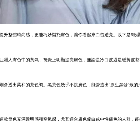
提升整體時尚感，更能巧妙襯托膚色，讓你看起來白皙透亮。以下是6款
亞洲人膚色中的黃氣，視覺上明顯提亮膚色，無論是冷白皮還是暖黃皮都
則會透出柔和的茶色調。黑茶色幾乎不挑膚色，能營造出“原生黑發”般的
這款發色充滿透明感和空氣感，尤其適合膚色偏白或中性膚色的人群，能打