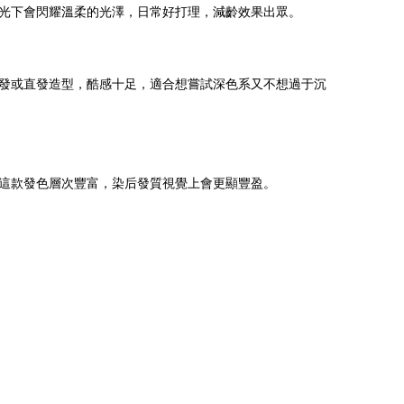
光下會閃耀溫柔的光澤，日常好打理，減齡效果出眾。
發或直發造型，酷感十足，適合想嘗試深色系又不想過于沉
這款發色層次豐富，染后發質視覺上會更顯豐盈。