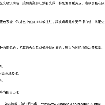
提亮暗沉膚色，讓肌膚顯得紅潤有光澤，特別適合暖黃皮。這款發色在陽
藍色系能中和膚色中的紅血絲或泛紅，讓皮膚看起來更干凈白皙。搭配短
升面部氣色，尤其適合白皙或偏粉調的膚色，顯白的同時增添甜美氛圍。
調。
用護色洗發水。
果。
時尚的自己吧！
如若轉載，請注明出處：http://www.yundongxi.cn/product/20.html