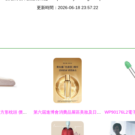
更新時間：2026-06-18 23:57:22
優洋一等品記憶棉長方形枕頭 價格、圖片與品牌信息全解析 | 齊家網產品庫
第六屆進博會消費品展區美妝及日化新品前瞻——青木信息引領“智美”新潮流